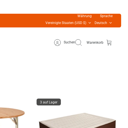
Währung
Sprache
Vereinigte Staaten (USD $)
Deutsch
Suchen
Warenkorb
3 auf Lager