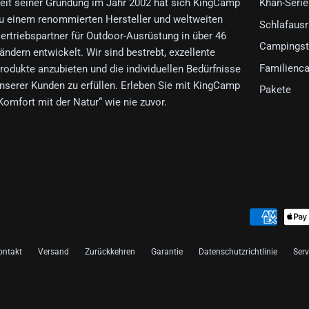
eit seiner Gründung im Jahr 2002 hat sich KingCamp
Khan-Serie
u einem renommierten Hersteller und weltweiten
Schlafaus
ertriebspartner für Outdoor-Ausrüstung in über 46
Campingst
ändern entwickelt. Wir sind bestrebt, exzellente
Familienc
rodukte anzubieten und die individuellen Bedürfnisse
nserer Kunden zu erfüllen. Erleben Sie mit KingCamp
Pakete
Komfort mit der Natur“ wie nie zuvor.
ontakt
Versand
Zurückkehren
Garantie
Datenschutzrichtlinie
Ser