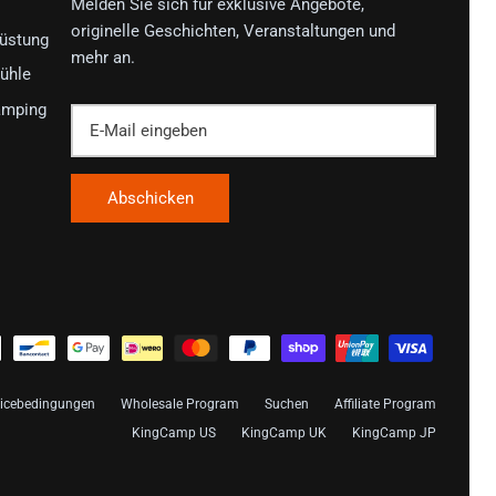
Melden Sie sich für exklusive Angebote,
originelle Geschichten, Veranstaltungen und
rüstung
mehr an.
ühle
amping
Abschicken
vicebedingungen
Wholesale Program
Suchen
Affiliate Program
KingCamp US
KingCamp UK
KingCamp JP