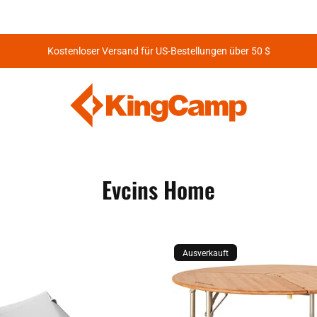
Kostenloser Versand für US-Bestellungen über 50 $
Evcins Home
Ausverkauft