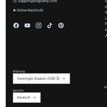
✉️ support@kingcamp.com
S
z
🛎 Online-Nachricht
V
L
P
u
„
Währung
Vereinigte Staaten (USD $)
K
Sprache
Deutsch