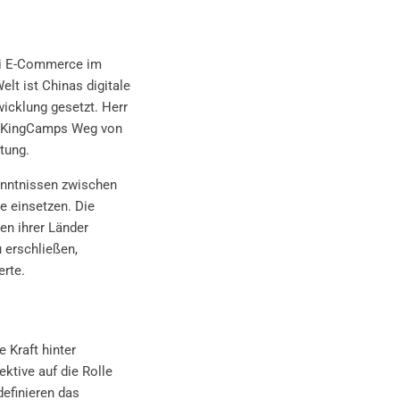
ei E-Commerce im
lt ist Chinas digitale
icklung gesetzt. Herr
on KingCamps Weg von
tung.
enntnissen zwischen
e einsetzen. Die
en ihrer Länder
 erschließen,
erte.
 Kraft hinter
ktive auf die Rolle
definieren das