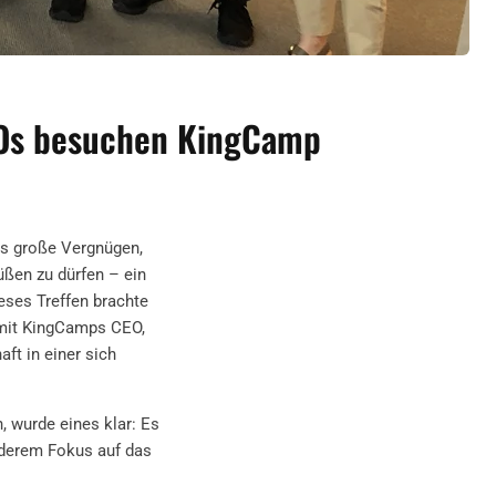
CXOs besuchen KingCamp
as große Vergnügen,
ßen zu dürfen – ein
eses Treffen brachte
 mit KingCamps CEO,
ft in einer sich
 wurde eines klar: Es
nderem Fokus auf das