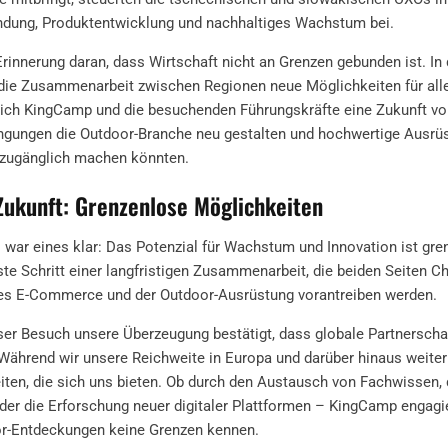
ndung, Produktentwicklung und nachhaltiges Wachstum bei.
rinnerung daran, dass Wirtschaft nicht an Grenzen gebunden ist. In 
die Zusammenarbeit zwischen Regionen neue Möglichkeiten für alle 
ch KingCamp und die besuchenden Führungskräfte eine Zukunft vor,
ungen die Outdoor-Branche neu gestalten und hochwertige Ausrüs
n zugänglich machen könnten.
Zukunft: Grenzenlose Möglichkeiten
war eines klar: Das Potenzial für Wachstum und Innovation ist gre
ste Schritt einer langfristigen Zusammenarbeit, die beiden Seiten Ch
es E-Commerce und der Outdoor-Ausrüstung vorantreiben werden.
ser Besuch unsere Überzeugung bestätigt, dass globale Partnerscha
ährend wir unsere Reichweite in Europa und darüber hinaus weiter
iten, die sich uns bieten. Ob durch den Austausch von Fachwissen
er die Erforschung neuer digitaler Plattformen – KingCamp engagier
oor-Entdeckungen keine Grenzen kennen.