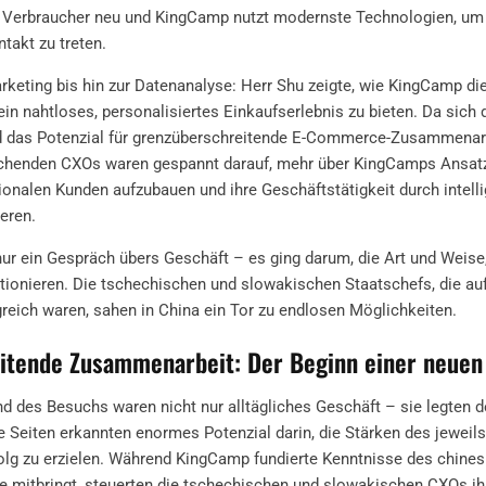
r Verbraucher neu und KingCamp nutzt modernste Technologien, um
takt zu treten.
keting bis hin zur Datenanalyse: Herr Shu zeigte, wie KingCamp di
n nahtloses, personalisiertes Einkaufserlebnis zu bieten. Da sich 
rd das Potenzial für grenzüberschreitende E-Commerce-Zusammena
chenden CXOs waren gespannt darauf, mehr über KingCamps Ansatz 
tionalen Kunden aufzubauen und ihre Geschäftstätigkeit durch intell
ieren.
ur ein Gespräch übers Geschäft – es ging darum, die Art und Weise,
lutionieren. Die tschechischen und slowakischen Staatschefs, die auf
greich waren, sahen in China ein Tor zu endlosen Möglichkeiten.
itende Zusammenarbeit: Der Beginn einer neuen
 des Besuchs waren nicht nur alltägliches Geschäft – sie legten d
 Seiten erkannten enormes Potenzial darin, die Stärken des jeweils
g zu erzielen. Während KingCamp fundierte Kenntnisse des chine
 mitbringt, steuerten die tschechischen und slowakischen CXOs ih