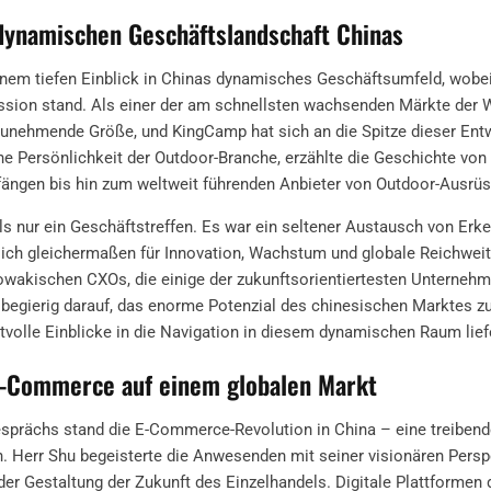
dynamischen Geschäftslandschaft Chinas
inem tiefen Einblick in Chinas dynamisches Geschäftsumfeld, wob
ssion stand. Als einer der am schnellsten wachsenden Märkte der We
zunehmende Größe, und KingCamp hat sich an die Spitze dieser Entw
che Persönlichkeit der Outdoor-Branche, erzählte die Geschichte v
ängen bis hin zum weltweit führenden Anbieter von Outdoor-Ausrüs
s nur ein Geschäftstreffen. Es war ein seltener Austausch von Erk
sich gleichermaßen für Innovation, Wachstum und globale Reichweit
wakischen CXOs, die einige der zukunftsorientiertesten Unternehm
 begierig darauf, das enorme Potenzial des chinesischen Marktes zu
volle Einblicke in die Navigation in diesem dynamischen Raum lief
E-Commerce auf einem globalen Markt
sprächs stand die E-Commerce-Revolution in China – eine treibende
Herr Shu begeisterte die Anwesenden mit seiner visionären Perspe
r Gestaltung der Zukunft des Einzelhandels. Digitale Plattformen 